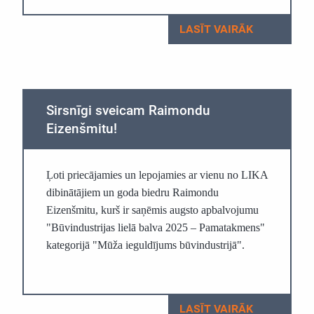
LASĪT VAIRĀK
Sirsnīgi sveicam Raimondu
Eizenšmitu!
Ļoti priecājamies un lepojamies ar vienu no LIKA
dibinātājiem un goda biedru Raimondu
Eizenšmitu, kurš ir saņēmis augsto apbalvojumu
"Būvindustrijas lielā balva 2025 – Pamatakmens"
kategorijā "Mūža ieguldījums būvindustrijā".
LASĪT VAIRĀK