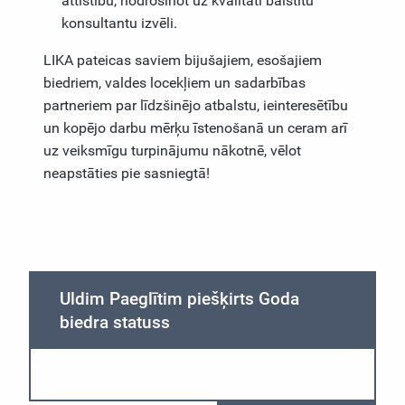
attīstību, nodrošinot uz kvalitāti balstītu
konsultantu izvēli.
LIKA pateicas saviem bijušajiem, esošajiem
biedriem, valdes locekļiem un sadarbības
partneriem par līdzšinējo atbalstu, ieinteresētību
un kopējo darbu mērķu īstenošanā un ceram arī
uz veiksmīgu turpinājumu nākotnē, vēlot
neapstāties pie sasniegtā!
Uldim Paeglītim piešķirts Goda
biedra statuss