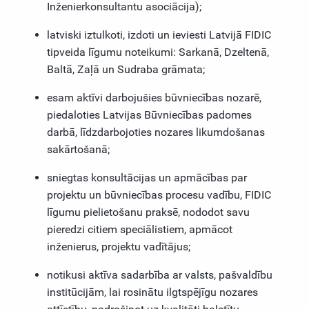
Inženierkonsultantu asociācija);
latviski iztulkoti, izdoti un ieviesti Latvijā FIDIC
tipveida līgumu noteikumi: Sarkanā, Dzeltenā,
Baltā, Zaļā un Sudraba grāmata;
esam aktīvi darbojušies būvniecības nozarē,
piedaloties Latvijas Būvniecības padomes
darbā, līdzdarbojoties nozares likumdošanas
sakārtošanā;
sniegtas konsultācijas un apmācības par
projektu un būvniecības procesu vadību, FIDIC
līgumu pielietošanu praksē, nododot savu
pieredzi citiem speciālistiem, apmācot
inženierus, projektu vadītājus;
notikusi aktīva sadarbība ar valsts, pašvaldību
institūcijām, lai rosinātu ilgtspējīgu nozares