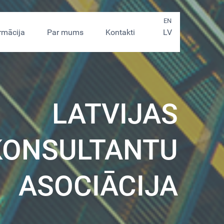
EN
rmācija
Par mums
Kontakti
LV
LATVIJAS
KONSULTANTU
ASOCIĀCIJA