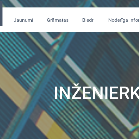
s
Jaunumi
Grāmatas
Biedri
Noderīga info
INŽENIER