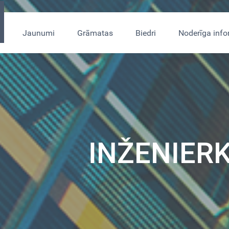
s
Jaunumi
Grāmatas
Biedri
Noderīga info
INŽENIER