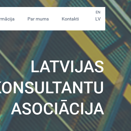
EN
rmācija
Par mums
Kontakti
LV
LATVIJAS
KONSULTANTU
ASOCIĀCIJA